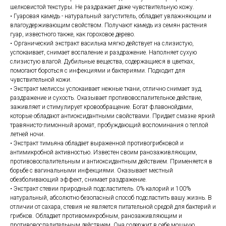
шелковистой текстуры. Не раздражает даже чувствительную кожу.
• Гуаровая камедь - натуральный загуститель, обладает увлажняющим и
влагоудерживающим свойством. Получают камедь из семян растения
гуар, известного также, как гороховое дерево.
• Органический экстракт василька мягко действует на слизистую,
успокаивает, снимает воспаление и раздражение. Наполняет сухую
слизистую влагой. Дубильные вещества, содержащиеся в цветках,
помогают бороться с инфекциями и бактериями. Подходит для
чувствительной кожи.
• Экстракт мелиссы успокаивает нежные ткани, отлично снимает зуд,
раздражение и сухость. Оказывает противовоспалительное действие,
заживляет и стимулирует кровообращение. Богат флавонойдами,
которые обладают антиоксидантными свойствами. Придает смазке яркий
травянисто-лимонный аромат, пробуждающий воспоминания о теплой
летней ночи.
• Экстракт тимьяна обладает выраженной противогрибковой и
антимикробной активностью. Известен своим ранозаживляющим,
противовоспалительным и антиоксидантным действием. Применяется в
борьбе с вагинальными инфекциями. Оказывает местный
обезболивающий эффект, снимает раздражение.
• Экстракт стевии природный подсластитель. 0% калорий и 100%
натуральный, абсолютно безопасный способ подсластить вашу жизнь. В
отличии от сахара, стевия не является питательной средой для бактерий и
грибков. Обладает противомикробным, ранозаживляющим и
противовоспалительным действием. Она содержит в себе мощную