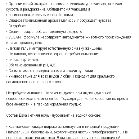
• Органический экстракт василька и мелиссы успокаивает, снимает
сухость и раздражение. Обладает смягчающим и
противовоспалительными свойствами.
• Сладковато-лимонный аромат мелиссы пробуждает чувства.
• Съедобная!
• Стевия придает соблазнительную сладость.
• VEGAN - формула не содержит ингредиентов животного происхождения
или их производных.
• Лёгкий гель имитирует естественную смазку женщины.
• Не липкая, не оставляет следов, не требует смывания.
• Гипоаллергенная.
• Сбалансированный pH, 4,3.
• Совместима с презервативами и секс-игрушками.
• Универсальна для всех видов любви. Подходит для орального,
вагинального и анального секса.
Не требует смывания. Не рекомендуется при индивидуальной
непереносимости компонентов. Подходит для использования во время
беременности и в период кормления грудью.
Состав Ёska Летняя ночь - лубрикант на водной основе:
• Ксантановая камедь широко используется в пищевой продукции.
Натуральный, безопасный, экологически чистый гелеобразователь. Не
позволяет влаге испаряться. В смазке для получения прозрачной,